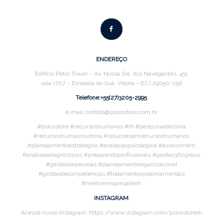
ENDEREÇO
Edifício Petro Tower – Av. Nossa Sra. dos Navegantes, 451
sala 1707 – Enseada do Suá, Vitória – ES | 29050-256
Telefone:+55(27)3205-2995
e-mail: contato@psicostore.com.br
#psicostore #recursoshumanos #rh #pesquisadeclima
#recursoshumanosvitoria #solucoesemrecursoshumanos
#planejamentoestrategico #avaliacaopsicologica #assessment
#analiseediagnosticos #preparandoprofissionais #gestao360graus
#gestaodepessoas #planejamentoorganizacional
#gestaodecompetencias #tratamentocorpontamentais
#melhorempresaderh
INSTAGRAM
Acesse nosso Instagram: https://www.instagram.com/psicostorerh