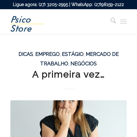
Ligue agora: (27) 3205-2995 | WhatsApp: (27)98159-2122
DICAS
,
EMPREGO
,
ESTÁGIO
,
MERCADO DE
TRABALHO
,
NEGÓCIOS
A primeira vez…