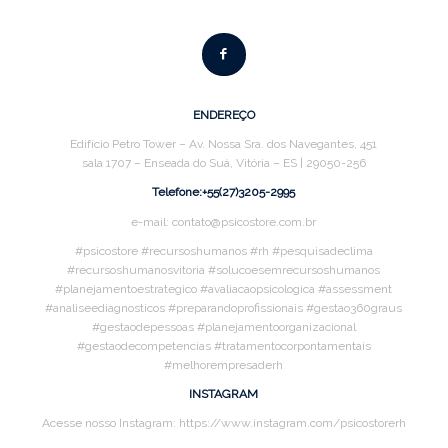
ENDEREÇO
Edifício Petro Tower – Av. Nossa Sra. dos Navegantes, 451
sala 1707 – Enseada do Suá, Vitória – ES | 29050-256
Telefone:+55(27)3205-2995
e-mail: contato@psicostore.com.br
#psicostore #recursoshumanos #rh #pesquisadeclima
#recursoshumanosvitoria #solucoesemrecursoshumanos
#planejamentoestrategico #avaliacaopsicologica #assessment
#analiseediagnosticos #preparandoprofissionais #gestao360graus
#gestaodepessoas #planejamentoorganizacional
#gestaodecompetencias #tratamentocorpontamentais
#melhorempresaderh
INSTAGRAM
Acesse nosso Instagram: https://www.instagram.com/psicostorerh