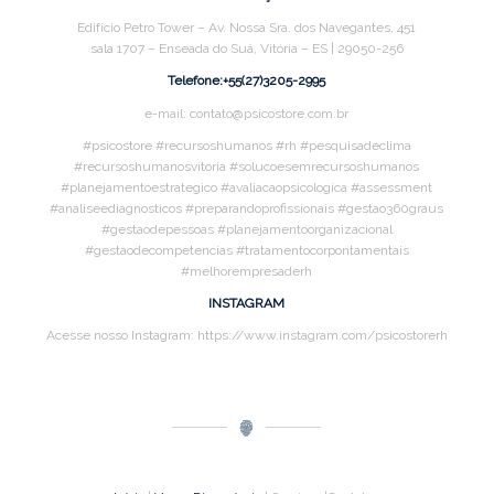
Edifício Petro Tower – Av. Nossa Sra. dos Navegantes, 451
sala 1707 – Enseada do Suá, Vitória – ES | 29050-256
Telefone:+55(27)3205-2995
e-mail: contato@psicostore.com.br
#psicostore #recursoshumanos #rh #pesquisadeclima
#recursoshumanosvitoria #solucoesemrecursoshumanos
#planejamentoestrategico #avaliacaopsicologica #assessment
#analiseediagnosticos #preparandoprofissionais #gestao360graus
#gestaodepessoas #planejamentoorganizacional
#gestaodecompetencias #tratamentocorpontamentais
#melhorempresaderh
INSTAGRAM
Acesse nosso Instagram: https://www.instagram.com/psicostorerh