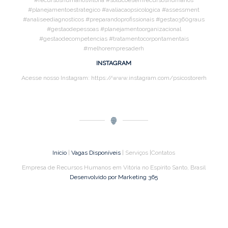
#planejamentoestrategico #avaliacaopsicologica #assessment
#analiseediagnosticos #preparandoprofissionais #gestao360graus
#gestaodepessoas #planejamentoorganizacional
#gestaodecompetencias #tratamentocorpontamentais
#melhorempresaderh
INSTAGRAM
Acesse nosso Instagram: https://www.instagram.com/psicostorerh
Início
|
Vagas Disponíveis
| Serviços |Contatos
Empresa de Recursos Humanos em Vitória no Espírito Santo, Brasil
Desenvolvido por Marketing 365