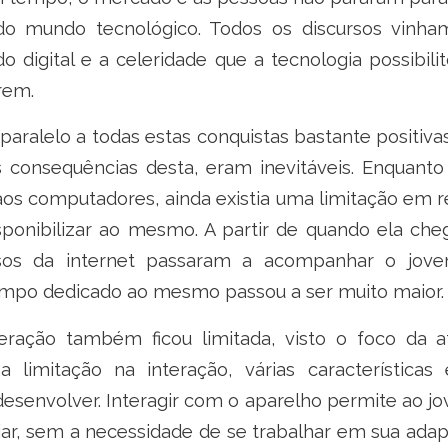
do mundo tecnológico. Todos os discursos vinha
o digital e a celeridade que a tecnologia possibil
rem.
aralelo a todas estas conquistas bastante positiv
 consequências desta, eram inevitáveis. Enquanto 
 aos computadores, ainda existia uma limitação em 
sponibilizar ao mesmo. A partir de quando ela cheg
rsos da internet passaram a acompanhar o jov
tempo dedicado ao mesmo passou a ser muito maior.
eração também ficou limitada, visto o foco da 
 limitação na interação, várias característica
esenvolver. Interagir com o aparelho permite ao j
r, sem a necessidade de se trabalhar em sua adapt