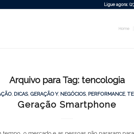
Ligue agora: (
Home
Arquivo para Tag:
tencologia
AÇÃO
,
DICAS
,
GERAÇÃO Y
,
NEGÓCIOS
,
PERFORMANCE
,
TE
Geração Smartphone
tempo, o mercado e as pessoas não pararam para