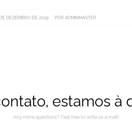
/
 DE DEZEMBRO DE 2019
POR
ADMINMASTER
ontato, estamos à 
Any more questions? Feel free to write us a mail!