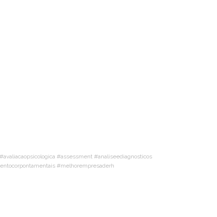
valiacaopsicologica #assessment #analiseediagnosticos
amentocorpontamentais #melhorempresaderh