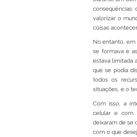
consequências 
valorizar o mund
coisas acontece
No entanto, em p
se formava e as
estava limitada
que se podia di
todos os recu
situações, e o 
Com isso, a int
celular e com a
deixaram de se d
com o que deseja