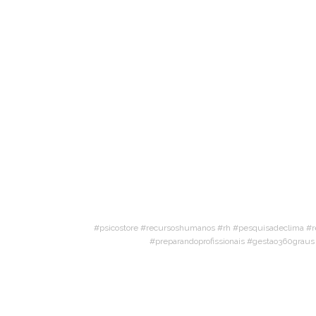
#psicostore #recursoshumanos #rh #pesquisadeclima #r
#preparandoprofissionais #gestao360grau