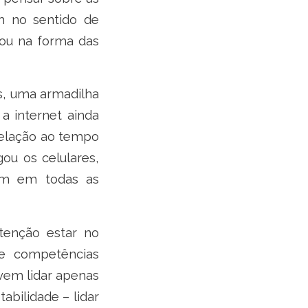
m no sentido de
itou na forma das
as, uma armadilha
a internet ainda
relação ao tempo
ou os celulares,
em em todas as
atenção estar no
s e competências
ovem lidar apenas
abilidade – lidar