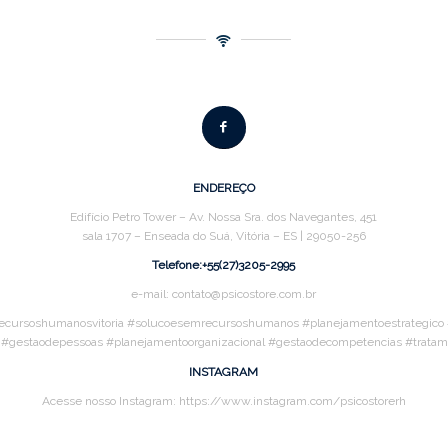
ENDEREÇO
Edifício Petro Tower – Av. Nossa Sra. dos Navegantes, 451
sala 1707 – Enseada do Suá, Vitória – ES | 29050-256
Telefone:+55(27)3205-2995
e-mail: contato@psicostore.com.br
ecursoshumanosvitoria #solucoesemrecursoshumanos #planejamentoestrategico #a
s #gestaodepessoas #planejamentoorganizacional #gestaodecompetencias #trat
INSTAGRAM
Acesse nosso Instagram: https://www.instagram.com/psicostorerh