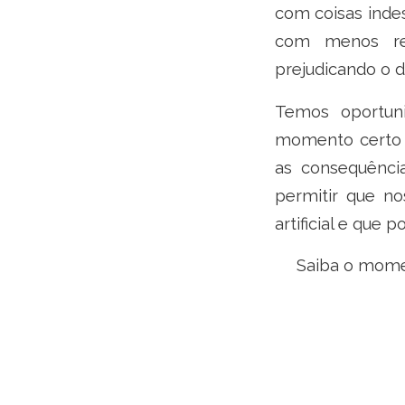
com coisas indes
com menos rel
prejudicando o d
Temos oportun
momento certo de
as consequênci
permitir que n
artificial e que
Saiba o momen