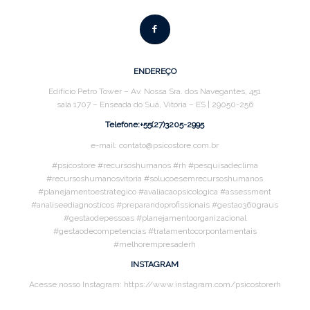
ENDEREÇO
Edifício Petro Tower – Av. Nossa Sra. dos Navegantes, 451
sala 1707 – Enseada do Suá, Vitória – ES | 29050-256
Telefone:+55(27)3205-2995
e-mail: contato@psicostore.com.br
#psicostore #recursoshumanos #rh #pesquisadeclima
#recursoshumanosvitoria #solucoesemrecursoshumanos
#planejamentoestrategico #avaliacaopsicologica #assessment
#analiseediagnosticos #preparandoprofissionais #gestao360graus
#gestaodepessoas #planejamentoorganizacional
#gestaodecompetencias #tratamentocorpontamentais
#melhorempresaderh
INSTAGRAM
Acesse nosso Instagram: https://www.instagram.com/psicostorerh