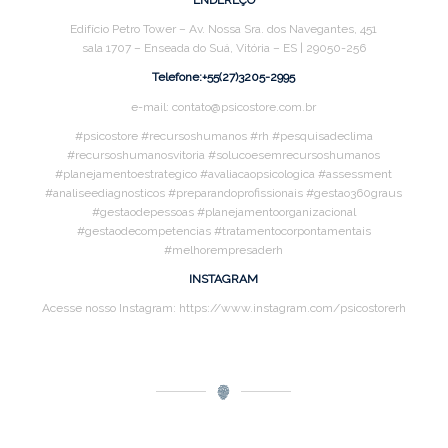
ENDEREÇO
Edifício Petro Tower – Av. Nossa Sra. dos Navegantes, 451
sala 1707 – Enseada do Suá, Vitória – ES | 29050-256
Telefone:+55(27)3205-2995
e-mail: contato@psicostore.com.br
#psicostore #recursoshumanos #rh #pesquisadeclima
#recursoshumanosvitoria #solucoesemrecursoshumanos
#planejamentoestrategico #avaliacaopsicologica #assessment
#analiseediagnosticos #preparandoprofissionais #gestao360graus
#gestaodepessoas #planejamentoorganizacional
#gestaodecompetencias #tratamentocorpontamentais
#melhorempresaderh
INSTAGRAM
Acesse nosso Instagram: https://www.instagram.com/psicostorerh