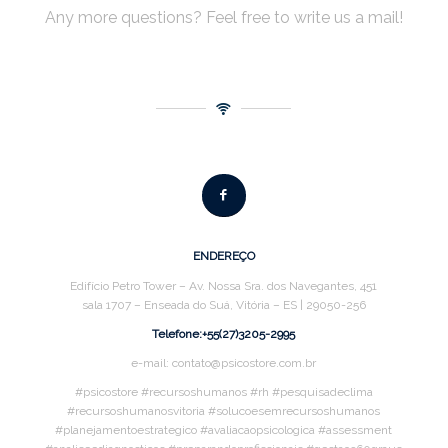
Any more questions? Feel free to write us a mail!
ENDEREÇO
Edifício Petro Tower – Av. Nossa Sra. dos Navegantes, 451
sala 1707 – Enseada do Suá, Vitória – ES | 29050-256
Telefone:+55(27)3205-2995
e-mail: contato@psicostore.com.br
#psicostore #recursoshumanos #rh #pesquisadeclima
#recursoshumanosvitoria #solucoesemrecursoshumanos
#planejamentoestrategico #avaliacaopsicologica #assessment