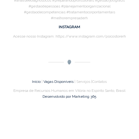
#analiseediagnosticos #preparandoprofissionais #gestao360graus
#gestaodepessoas #planejamentoorganizacional
#gestaodecompetencias #tratamentocorpontamentais
#melhorempresaderh
INSTAGRAM
Acesse nosso Instagram: https://www.instagram.com/psicostorerh
Início
|
Vagas Disponíveis
| Serviços |Contatos
Empresa de Recursos Humanos em Vitória no Espírito Santo, Brasil
Desenvolvido por Marketing 365