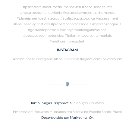
#psicostore #recursoshumanos #rh #pesquisadeclima
#recursoshumanosvitoria #solucoesemrecursoshumanos
#planejamentoestrategico #avaliacaopsicologica #assessment
#analiseediagnosticos #preparandoprofissionais #gestao360graus
#gestaodepessoas #planejamentoorganizacional
#gestaodecompetencias #tratamentocorpontamentais
#melhorempresaderh
INSTAGRAM
Acesse nosso Instagram: https://www.instagram.com/psicostorerh
Início
|
Vagas Disponíveis
| Serviços |Contatos
Empresa de Recursos Humanos em Vitória no Espírito Santo, Brasil
Desenvolvido por Marketing 365