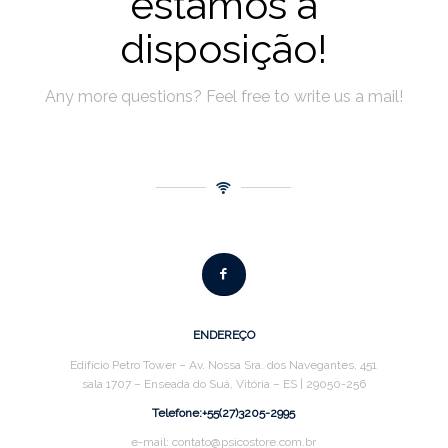
estamos à
disposição!
Any more questions? Feel free to write us a mail!
ENDEREÇO
Edifício Petro Tower – Av. Nossa Sra. dos Navegantes, 451
sala 1707 – Enseada do Suá, Vitória – ES | 29050-256
Telefone:+55(27)3205-2995
e-mail: contato@psicostore.com.br