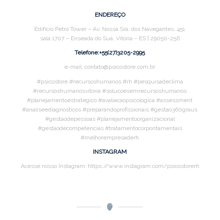
ENDEREÇO
Edifício Petro Tower – Av. Nossa Sra. dos Navegantes, 451
sala 1707 – Enseada do Suá, Vitória – ES | 29050-256
Telefone:+55(27)3205-2995
e-mail: contato@psicostore.com.br
#psicostore #recursoshumanos #rh #pesquisadeclima
#recursoshumanosvitoria #solucoesemrecursoshumanos
#planejamentoestrategico #avaliacaopsicologica #assessment
#analiseediagnosticos #preparandoprofissionais #gestao360graus
#gestaodepessoas #planejamentoorganizacional
#gestaodecompetencias #tratamentocorpontamentais
#melhorempresaderh
INSTAGRAM
Acesse nosso Instagram: https://www.instagram.com/psicostorerh